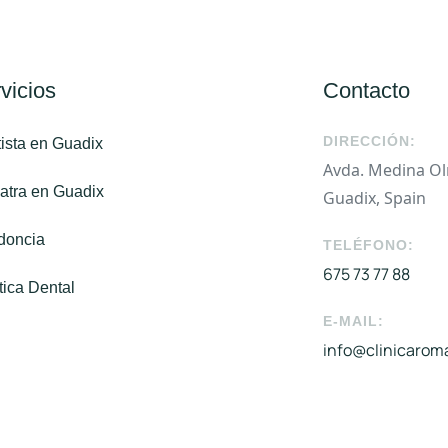
vicios
Contacto
DIRECCIÓN:
ista en Guadix
Avda. Medina Olm
atra en Guadix
Guadix, Spain
doncia
TELÉFONO:
675 73 77 88
tica Dental
E-MAIL:
info@clinicaro