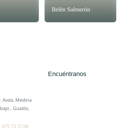
Belén Salmerón
Encuéntranos
Avda. Medina
:
bajo , Guadix,
675 73 77 88
: