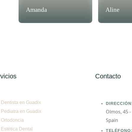
Amanda
Aline
vicios
Contacto
Dentista en Guadix
DIRECCIÓN
Olmos, 45 - 
Pediatra en Guadix
Spain
Ortodoncia
Estética Dental
TELÉFONO