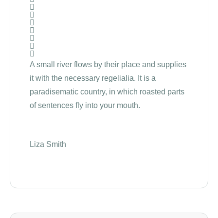
A small river flows by their place and supplies
The B
it with the necessary regelialia. It is a
becau
paradisematic country, in which roasted parts
Comma
of sentences fly into your mouth.
Semiko
Liza Smith
Kathe