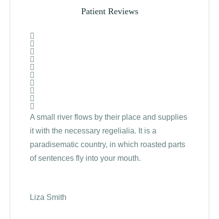
Patient Reviews
A small river flows by their place and supplies
The B
it with the necessary regelialia. It is a
becau
paradisematic country, in which roasted parts
Comma
of sentences fly into your mouth.
Semiko
Liza Smith
Kathe