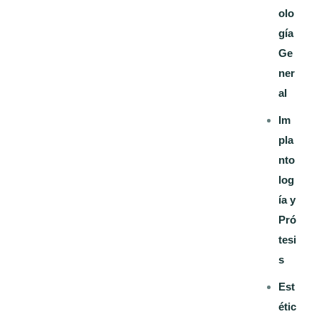
olo
gía
Ge
ner
al
Im
pla
nto
log
ía y
Pró
tesi
s
Est
étic