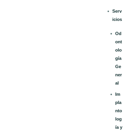
Serv
icios
Od
ont
olo
gía
Ge
ner
al
Im
pla
nto
log
ía y