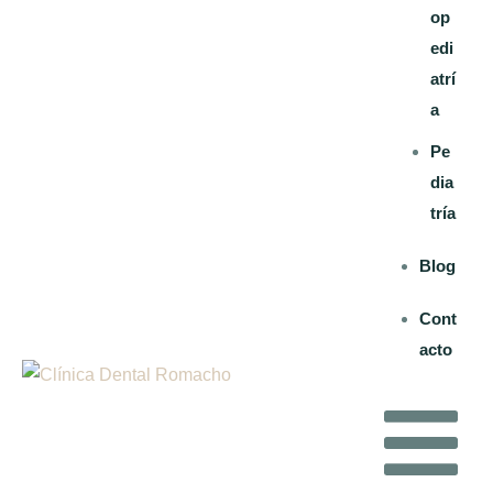
op
edi
atrí
a
Pe
dia
tría
Blog
Cont
acto