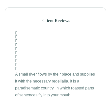
Patient Reviews
A small river flows by their place and supplies
The B
it with the necessary regelialia. It is a
becau
paradisematic country, in which roasted parts
Comma
of sentences fly into your mouth.
Semiko