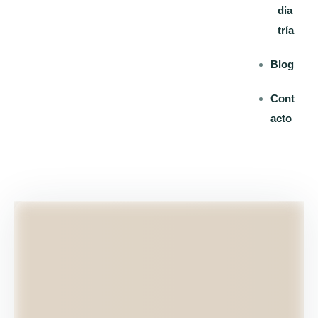
dia
tría
Blog
Cont
acto