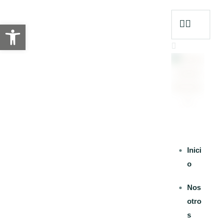
Abrir barra de herramientas
Inici
o
Nos
otro
s