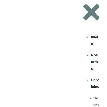
Inici
o
Nos
otro
s
Serv
icios
Od
ont