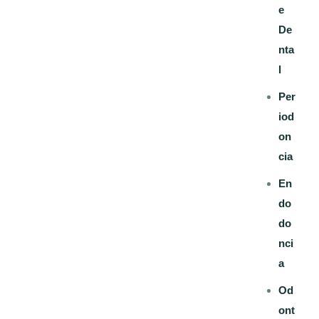
e
De
nta
l
Per
iod
on
cia
En
do
do
nci
a
Od
ont