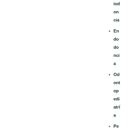
iod
on
cia
En
do
do
nci
a
Od
ont
op
edi
atrí
a
Pe