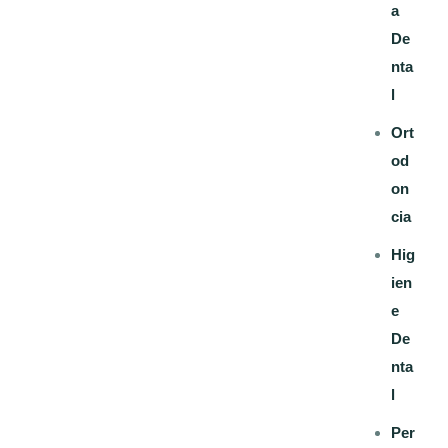
a
De
nta
l
Ort
od
on
cia
Hig
ien
e
De
nta
l
Per