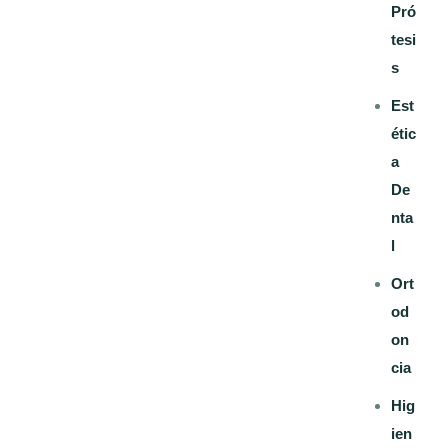
Pró
tesi
s
Est
étic
a
De
nta
l
Ort
od
on
cia
Hig
ien