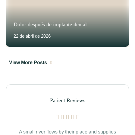
Dolor después de implante dental
22 de abril de 2026
View More Posts
Patient Reviews
A small river flows by their place and supplies
Th