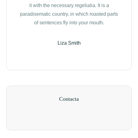
it with the necessary regelialia. It is a
b
paradisematic country, in which roasted parts
Comm
of sentences fly into your mouth.
Semik
Liza Smith
Contacta