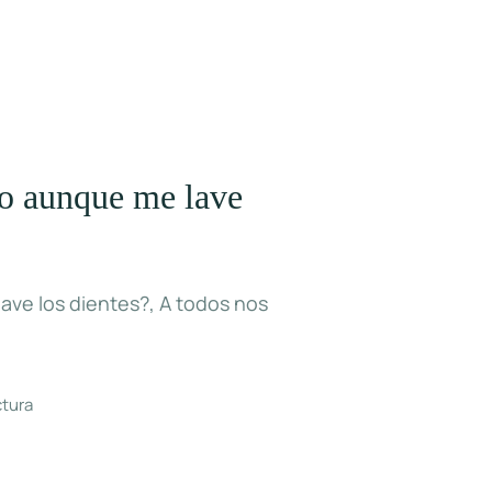
to aunque me lave
ave los dientes?, A todos nos
ctura