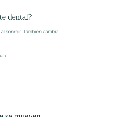
e dental?
 al sonreír. También cambia
…
tura
ue se mueven