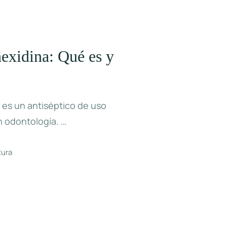
exidina: Qué es y
a es un antiséptico de uso
n odontología. …
tura