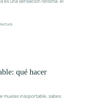
a es una sensación rarísima: el
 lectura
able: qué hacer
de muelas insoportable, sabes