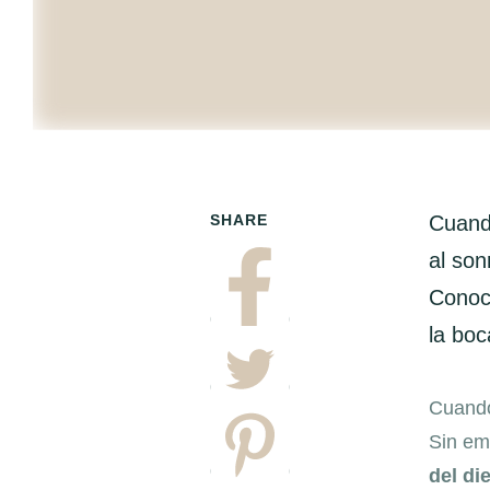
SHARE
Cuand
al son
Conoce
la boc
Cuando
Sin em
del di