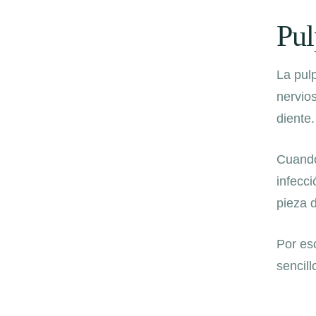
Pul
La pulp
nervios
diente.
Cuando
infecc
pieza d
Por es
sencill