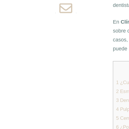
dentist
En
Clí
sobre c
casos,
puede 
1
¿Cuá
2
Esma
3
Dent
4
Pulp
5
Ceme
6
¿Por