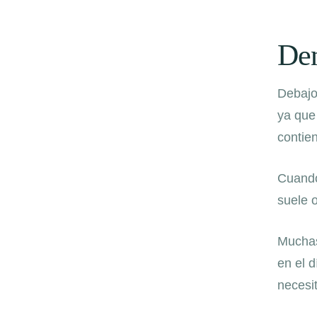
Den
Debajo
ya que
contie
Cuando 
suele o
Muchas
en el 
necesit