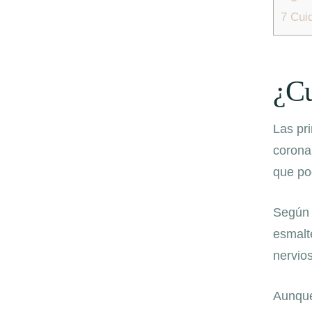
7
Cuid
¿Cu
Las pr
corona,
que po
Según 
esmalt
nervio
Aunque