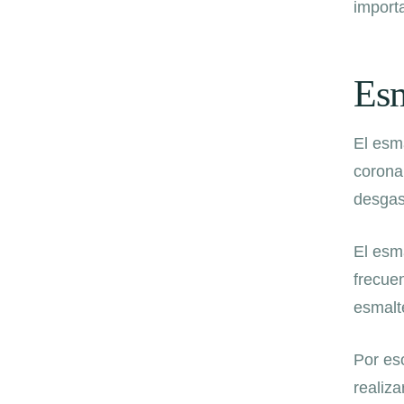
import
Esm
El esm
corona 
desgast
El esma
frecue
esmalte
Por eso
realiz