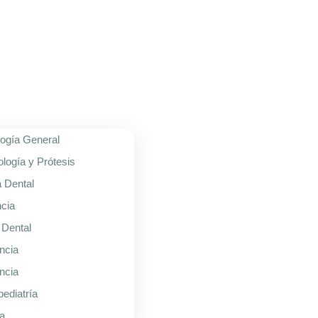
ogía General
ología y Prótesis
a Dental
cia
 Dental
ncia
ncia
ediatría
ía