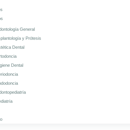
os
os
ontología General
plantología y Prótesis
tética Dental
todoncia
giene Dental
riodoncia
ndodoncia
ontopediatría
diatría
to