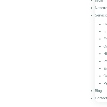
Inicio
Nosotr
Servici
Od
Im
Es
Or
Hi
Pe
E
Od
Pe
Blog
Contac