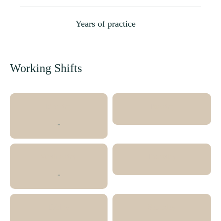
Years of practice
Working Shifts
Monday
Tuesday
-
Wednesday
Thursday
-
Friday
Saturday