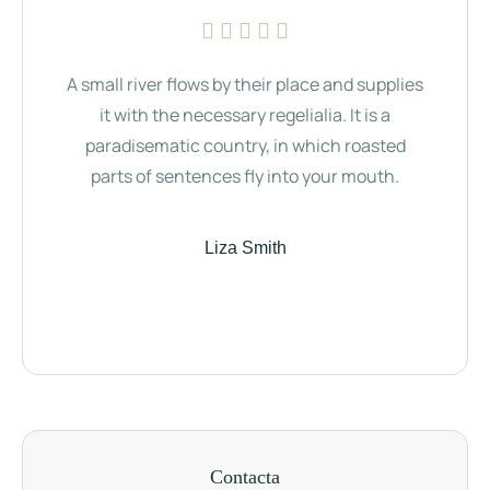
A small river flows by their place and supplies
Th
it with the necessary regelialia. It is a
b
paradisematic country, in which roasted
Comm
parts of sentences fly into your mouth.
Se
Liza Smith
Contacta