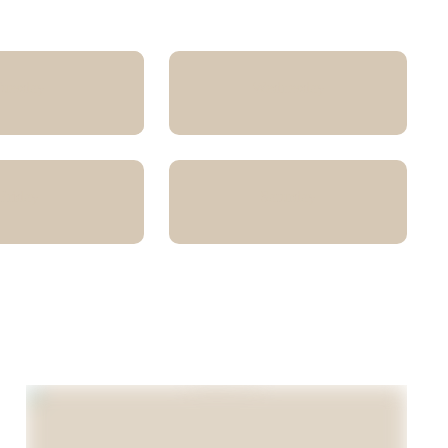
uesday
Wednesday
Friday
Saturday