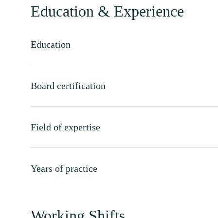
Education & Experience
ig Oxmox advised her not to do
When she reached the fi
ecause there were thousands of
Italic Mountains, she 
Education
Commas, wild Question Marks
back on the skyline 
evious Semikoli, but the Little
Bookmarksg
Blind Text didn’t listen.
Board certification
Jane Do
Katherine Choo
Field of expertise
Years of practice
Working Shifts