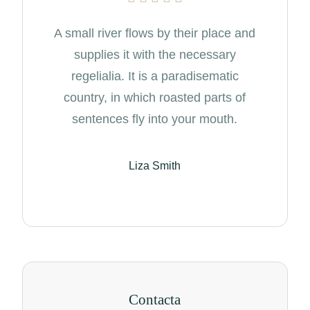
A small river flows by their place and
The B
supplies it with the necessary
so, b
regelialia. It is a paradisematic
bad 
country, in which roasted parts of
and d
sentences fly into your mouth.
Liza Smith
Contacta